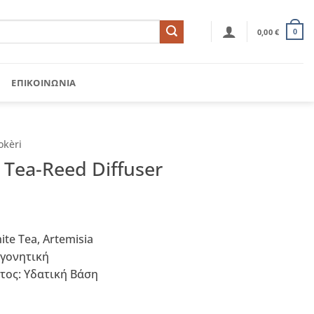
0,00
€
0
ΕΠΙΚΟΙΝΩΝΊΑ
okèri
 Tea-Reed Diffuser
ite Tea, Artemisia
ογονητική
τος: Υδατική Βάση