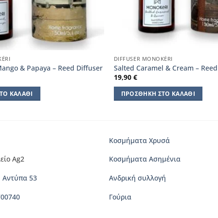
KÈRI
DIFFUSER MONOKÈRI
Mango & Papaya – Reed Diffuser
Salted Caramel & Cream – Reed 
19,90
€
ΤΟ ΚΑΛΆΘΙ
ΠΡΟΣΘΉΚΗ ΣΤΟ ΚΑΛΆΘΙ
Κοσμήματα Χρυσά
είο Ag2
Κοσμήματα Ασημένια
 Αντύπα 53
Ανδρική συλλογή
700740
Γούρια