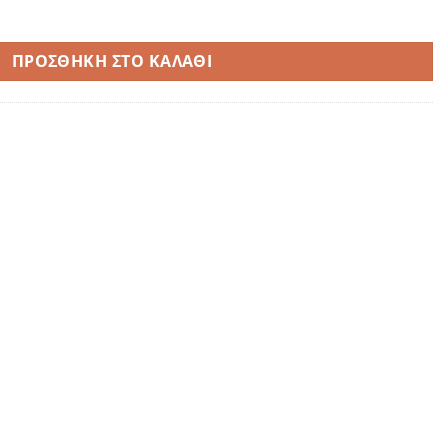
ffuser ποσότητα
ΠΡΟΣΘΉΚΗ ΣΤΟ ΚΑΛΆΘΙ