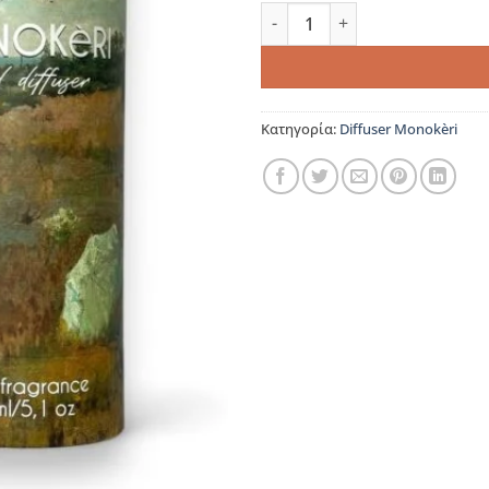
Jasmine & White Tea-Reed Di
Κατηγορία:
Diffuser Monokèri