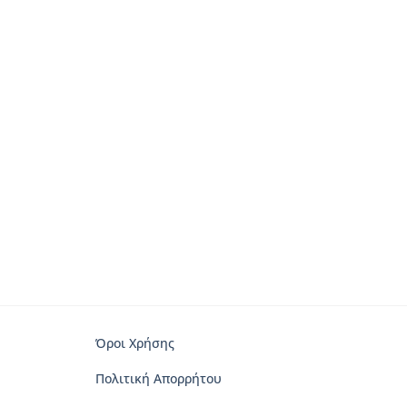
να
επιλεγούν
στη
σελίδα
του
προϊόντος
Όροι Χρήσης
Πολιτική Απορρήτου