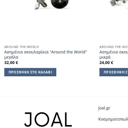
AROUND THE WORLD
AROUND THE WO
Ασημένια σκουλαρίκια “Around the World”
Ασημένια σκου
μεγάλα
μικρά
32,00
€
24,00
€
ΠΡΟΣΘΉΚΗ ΣΤΟ ΚΑΛΆΘΙ
ΠΡΟΣΘΉΚΗ Σ
Joal.gr
Κοσμηματοπωλ