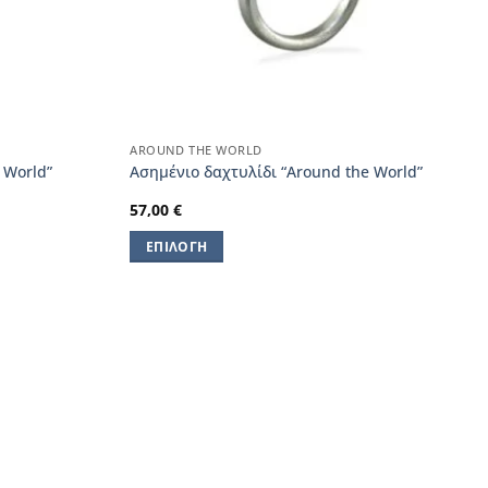
AROUND THE WORLD
 World”
Ασημένιο δαχτυλίδι “Around the World”
57,00
€
ΕΠΙΛΟΓΉ
Αυτό
το
προϊόν
έχει
πολλαπλές
παραλλαγές.
Οι
επιλογές
μπορούν