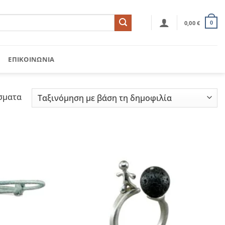
0,00
€
0
ΕΠΙΚΟΙΝΩΝΊΑ
Sorted
σματα
by
popularity