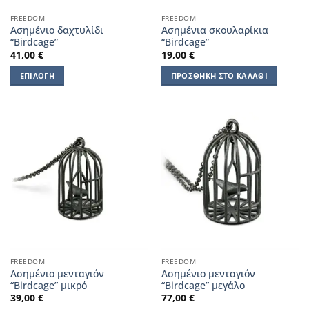
FREEDOM
FREEDOM
Ασημένιο δαχτυλίδι
Ασημένια σκουλαρίκια
“Birdcage”
“Birdcage”
41,00
€
19,00
€
ΕΠΙΛΟΓΉ
ΠΡΟΣΘΉΚΗ ΣΤΟ ΚΑΛΆΘΙ
Αυτό
το
προϊόν
έχει
πολλαπλές
παραλλαγές.
Οι
επιλογές
μπορούν
να
επιλεγούν
στη
FREEDOM
FREEDOM
σελίδα
Ασημένιο μενταγιόν
Ασημένιο μενταγιόν
του
“Birdcage” μικρό
“Birdcage” μεγάλο
προϊόντος
39,00
€
77,00
€