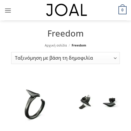
Μετάβαση
στο
0
περιεχόμενο
Freedom
Αρχική σελίδα
/
Freedom