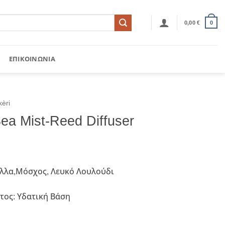
0,00
€
0
ΕΠΙΚΟΙΝΩΝΊΑ
kèri
ea Mist-Reed Diffuser
ύλλα,Μόσχος, Λευκό Λουλούδι
τος: Υδατική Βάση