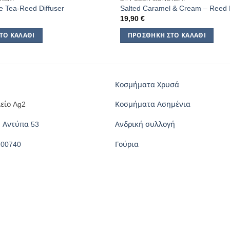
e Tea-Reed Diffuser
Salted Caramel & Cream – Reed D
19,90
€
ΤΟ ΚΑΛΆΘΙ
ΠΡΟΣΘΉΚΗ ΣΤΟ ΚΑΛΆΘΙ
Κοσμήματα Χρυσά
είο Ag2
Κοσμήματα Ασημένια
 Αντύπα 53
Ανδρική συλλογή
700740
Γούρια