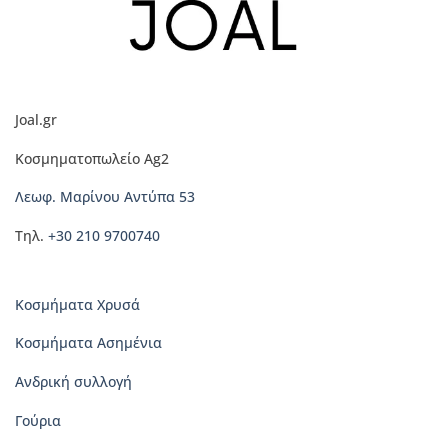
παραλλαγές.
Οι
επιλογές
μπορούν
να
Joal.gr
επιλεγούν
στη
Κοσμηματοπωλείο Ag2
σελίδα
του
Λεωφ. Μαρίνου Αντύπα 53
προϊόντος
Τηλ.
+30 210 9700740
Κοσμήματα Χρυσά
Κοσμήματα Ασημένια
Ανδρική συλλογή
Γούρια