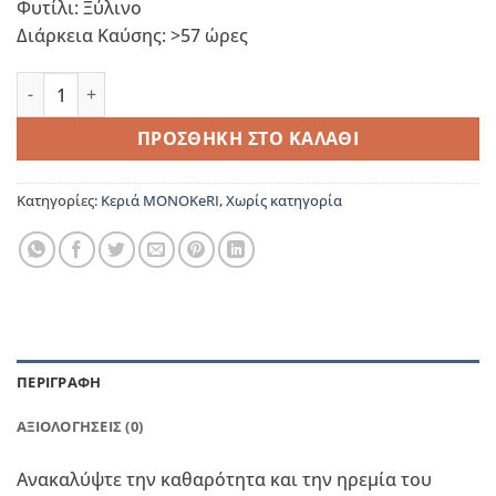
Φυτίλι: Ξύλινο
Διάρκεια Καύσης: >57 ώρες
Fresh Cotton & Sea mist ποσότητα
ΠΡΟΣΘΉΚΗ ΣΤΟ ΚΑΛΆΘΙ
Κατηγορίες:
Κεριά ΜΟΝΟΚeRI
,
Χωρίς κατηγορία
ΠΕΡΙΓΡΑΦΉ
ΑΞΙΟΛΟΓΉΣΕΙΣ (0)
Ανακαλύψτε την καθαρότητα και την ηρεμία του