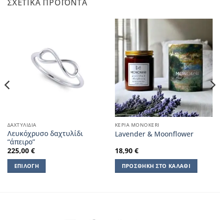
ΣΧΕΤΙΚΆ ΠΡΟΪΌΝΤΑ
ΔΑΧΤΥΛΊΔΙΑ
ΚΕΡΙΆ ΜΟΝΟΚERI
Λευκόχρυσο δαχτυλίδι
Lavender & Μoonflower
“άπειρο”
225,00
€
18,90
€
ΕΠΙΛΟΓΉ
ΠΡΟΣΘΉΚΗ ΣΤΟ ΚΑΛΆΘΙ
Αυτό
το
προϊόν
έχει
πολλαπλές