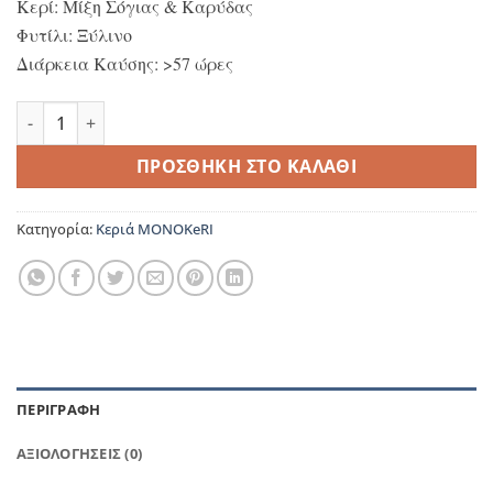
Κερί: Μίξη Σόγιας & Καρύδας
Φυτίλι: Ξύλινο
Διάρκεια Καύσης: >57 ώρες
Bergamot & Ginger ποσότητα
ΠΡΟΣΘΉΚΗ ΣΤΟ ΚΑΛΆΘΙ
Κατηγορία:
Κεριά ΜΟΝΟΚeRI
ΠΕΡΙΓΡΑΦΉ
ΑΞΙΟΛΟΓΉΣΕΙΣ (0)