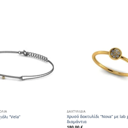
ΌΛΙΑ
ΔΑΧΤΥΛΊΔΙΑ
Χρυσό δακτυλίδι “Nova” με lab
ιόλι “Vela”
διαμάντια
180,00
€