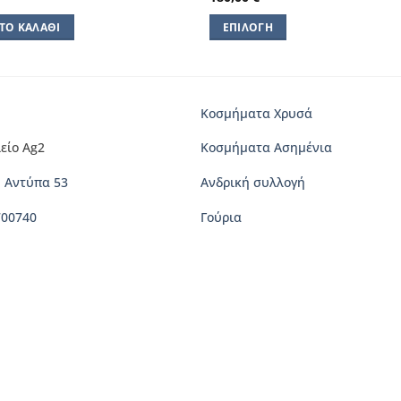
ΤΟ ΚΑΛΆΘΙ
ΕΠΙΛΟΓΉ
Αυτό
το
προϊόν
έχει
Κοσμήματα Χρυσά
πολλαπλές
είο Ag2
Κοσμήματα Ασημένια
παραλλαγές.
Οι
 Αντύπα 53
Ανδρική συλλογή
επιλογές
μπορούν
700740
Γούρια
να
επιλεγούν
στη
σελίδα
του
προϊόντος