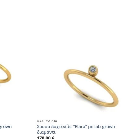
ΔΑΧΤΥΛΊΔΙΑ
 grown
Χρυσό δαχτυλίδι “Elara” με lab grown
διαμάντι
178,00
€