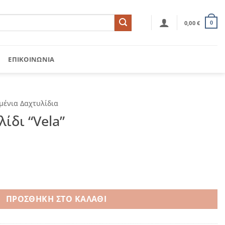
0,00
€
0
ΕΠΙΚΟΙΝΩΝΊΑ
μένια Δαχτυλίδια
ίδι “Vela”
ποσότητα
ΠΡΟΣΘΉΚΗ ΣΤΟ ΚΑΛΆΘΙ