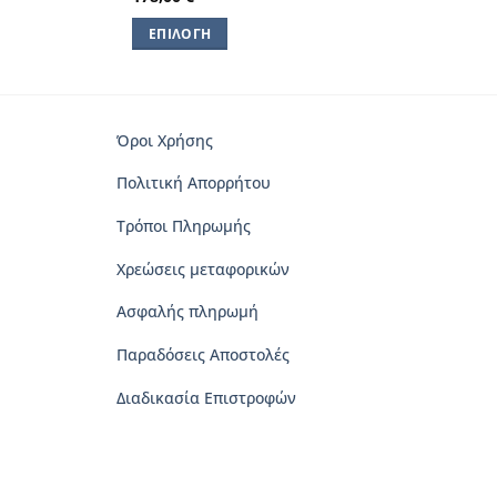
ΕΠΙΛΟΓΉ
Αυτό
το
προϊόν
έχει
Όροι Χρήσης
πολλαπλές
Πολιτική Απορρήτου
παραλλαγές.
Οι
Τρόποι Πληρωμής
επιλογές
μπορούν
Χρεώσεις μεταφορικών
να
Ασφαλής πληρωμή
επιλεγούν
στη
Παραδόσεις Αποστολές
σελίδα
του
Διαδικασία Επιστροφών
προϊόντος