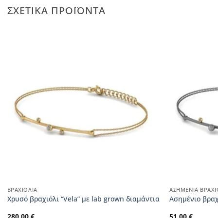
ΣΧΕΤΙΚΆ ΠΡΟΪΌΝΤΑ
ΒΡΑΧΙΌΛΙΑ
ΑΣΗΜΈΝΙΑ ΒΡΑΧΙ
Xρυσό βραχιόλι “Vela” με lab grown διαμάντια
Aσημένιο βραχ
280,00
€
51,00
€