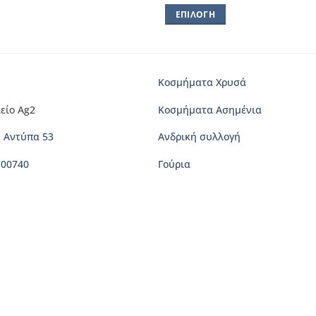
ΕΠΙΛΟΓΉ
Αυτό
το
προϊόν
έχει
Κοσμήματα Χρυσά
πολλαπλές
είο Ag2
Κοσμήματα Ασημένια
παραλλαγές.
Οι
 Αντύπα 53
Ανδρική συλλογή
επιλογές
μπορούν
700740
Γούρια
να
επιλεγούν
στη
σελίδα
του
προϊόντος