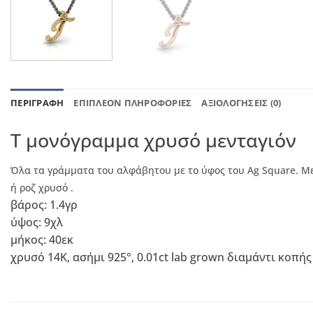
ΠΕΡΙΓΡΑΦΉ
ΕΠΙΠΛΈΟΝ ΠΛΗΡΟΦΟΡΊΕΣ
ΑΞΙΟΛΟΓΉΣΕΙΣ (0)
T μονόγραμμα χρυσό μενταγιόν
Όλα τα γράμματα του αλφάβητου με το ύφος του Ag Square. Mεντ
ή ροζ χρυσό .
βάρος: 1.4γρ
ύψος: 9χλ
μήκος: 40εκ
χρυσό 14Κ, ασήμι 925°, 0.01ct lab grown διαμάντι κοπής b