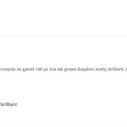
αγιόν σε χρυσό 14Κ με ένα lab grown διαμάντι κοπής brilliant. 
rilliant