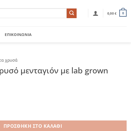
0,00
€
0
ΕΠΙΚΟΙΝΩΝΊΑ
τα χρυσά
ρυσό μενταγιόν με lab grown
όν με lab grown διαμάντι ποσότητα
ΠΡΟΣΘΉΚΗ ΣΤΟ ΚΑΛΆΘΙ