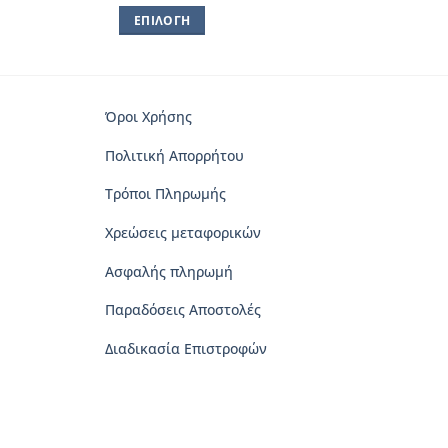
ΕΠΙΛΟΓΉ
Αυτό
το
προϊόν
έχει
Όροι Χρήσης
πολλαπλές
Πολιτική Απορρήτου
παραλλαγές.
Οι
Τρόποι Πληρωμής
επιλογές
μπορούν
Χρεώσεις μεταφορικών
να
Ασφαλής πληρωμή
επιλεγούν
στη
Παραδόσεις Αποστολές
σελίδα
του
Διαδικασία Επιστροφών
προϊόντος