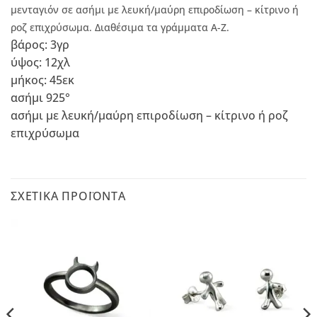
μενταγιόν σε ασήμι με λευκή/μαύρη επιροδίωση – κίτρινο ή
ροζ επιχρύσωμα. Διαθέσιμα τα γράμματα Α-Ζ.
βάρος: 3γρ
ύψος: 12χλ
μήκος: 45εκ
ασήμι 925°
ασήμι με λευκή/μαύρη επιροδίωση – κίτρινο ή ροζ
επιχρύσωμα
ΣΧΕΤΙΚΆ ΠΡΟΪΌΝΤΑ