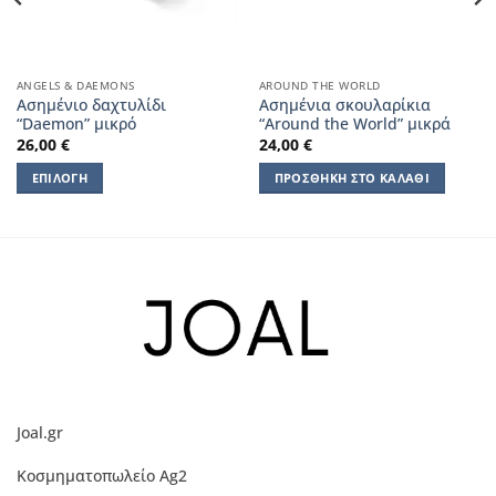
ANGELS & DAEMONS
AROUND THE WORLD
Ασημένιο δαχτυλίδι
Ασημένια σκουλαρίκια
“Daemon” μικρό
“Around the World” μικρά
26,00
€
24,00
€
ΕΠΙΛΟΓΉ
ΠΡΟΣΘΉΚΗ ΣΤΟ ΚΑΛΆΘΙ
Αυτό
το
προϊόν
έχει
πολλαπλές
παραλλαγές.
Οι
επιλογές
μπορούν
να
Joal.gr
επιλεγούν
στη
Κοσμηματοπωλείο Ag2
σελίδα