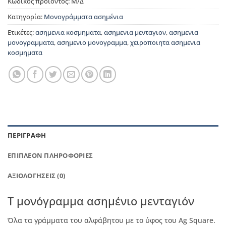
Κωδικός προϊόντος:
Μ/Δ
Κατηγορία:
Μονογράμματα ασημένια
Ετικέτες:
ασημενια κοσμηματα
,
ασημενια μενταγιον
,
ασημενια
μονογραμματα
,
ασημενιο μονογραμμα
,
χειροποιητα ασημενια
κοσμηματα
ΠΕΡΙΓΡΑΦΉ
ΕΠΙΠΛΈΟΝ ΠΛΗΡΟΦΟΡΊΕΣ
ΑΞΙΟΛΟΓΉΣΕΙΣ (0)
T μονόγραμμα ασημένιο μενταγιόν
Όλα τα γράμματα του αλφάβητου με το ύφος του Ag Square.