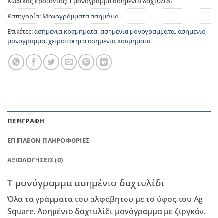
Κωδικός προϊόντος:
T μονόγραμμα ασημένιο δαχτυλίδι
Κατηγορία:
Μονογράμματα ασημένια
Ετικέτες:
ασημενια κοσμηματα
,
ασημενια μονογραμματα
,
ασημενιο
μονογραμμα
,
χειροποιητα ασημενια κοσμηματα
ΠΕΡΙΓΡΑΦΉ
ΕΠΙΠΛΈΟΝ ΠΛΗΡΟΦΟΡΊΕΣ
ΑΞΙΟΛΟΓΉΣΕΙΣ (0)
T μονόγραμμα ασημένιο δαχτυλίδι
Όλα τα γράμματα του αλφάβητου με το ύφος του Ag
Square. Ασημένιο δαχτυλίδι μονόγραμμα με ζιργκόν.