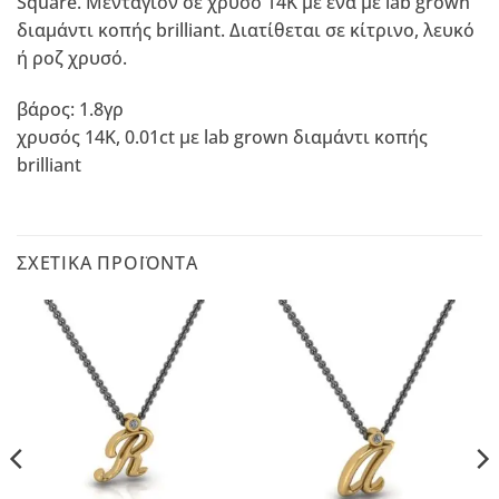
Square. Mενταγιόν σε χρυσό 14Κ με ένα με lab grown
διαμάντι κοπής brilliant. Διατίθεται σε κίτρινο, λευκό
ή ροζ χρυσό.
βάρος: 1.8γρ
χρυσός 14Κ, 0.01ct με lab grown διαμάντι κοπής
brilliant
ΣΧΕΤΙΚΆ ΠΡΟΪΌΝΤΑ