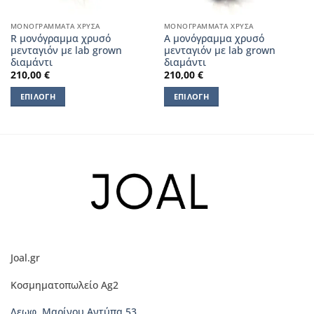
ΜΟΝΟΓΡΆΜΜΑΤΑ ΧΡΥΣΆ
ΜΟΝΟΓΡΆΜΜΑΤΑ ΧΡΥΣΆ
R μονόγραμμα χρυσό
Α μονόγραμμα χρυσό
μενταγιόν με lab grown
μενταγιόν με lab grown
διαμάντι
διαμάντι
210,00
€
210,00
€
ΕΠΙΛΟΓΉ
ΕΠΙΛΟΓΉ
Αυτό
Αυτό
το
το
προϊόν
προϊόν
έχει
έχει
πολλαπλές
πολλαπλές
παραλλαγές.
παραλλαγές.
Οι
Οι
επιλογές
επιλογές
μπορούν
μπορούν
να
να
Joal.gr
επιλεγούν
επιλεγούν
στη
στη
Κοσμηματοπωλείο Ag2
σελίδα
σελίδα
του
του
Λεωφ. Μαρίνου Αντύπα 53