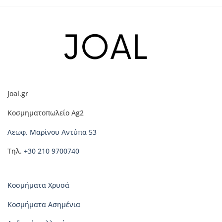
το
προϊόν
έχει
πολλαπλές
παραλλαγές.
Οι
επιλογές
μπορούν
να
Joal.gr
επιλεγούν
στη
Κοσμηματοπωλείο Ag2
σελίδα
του
Λεωφ. Μαρίνου Αντύπα 53
προϊόντος
Τηλ.
+30 210 9700740
Κοσμήματα Χρυσά
Κοσμήματα Ασημένια