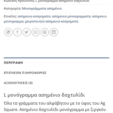
Κωδικός προϊόντος:
L μονόγραμμα ασημένιο δαχτυλίδι
Κατηγορία:
Μονογράμματα ασημένια
Ετικέτες:
ασημενια κοσμηματα
,
ασημενια μονογραμματα
,
ασημενιο
μονογραμμα
,
χειροποιητα ασημενια κοσμηματα
ΠΕΡΙΓΡΑΦΉ
ΕΠΙΠΛΈΟΝ ΠΛΗΡΟΦΟΡΊΕΣ
ΑΞΙΟΛΟΓΉΣΕΙΣ (0)
L μονόγραμμα ασημένιο δαχτυλίδι
Όλα τα γράμματα του αλφάβητου με το ύφος του Ag
Square. Ασημένιο δαχτυλίδι μονόγραμμα με ζιργκόν.