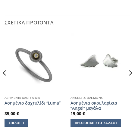
ΣΧΕΤΙΚΆ ΠΡΟΪΌΝΤΑ
ΑΣΗΜΈΝΙΑ ΔΑΧΤΥΛΊΔΙΑ
ANGELS & DAEMONS
Ασημένια σκουλαρίκια
Ασημένιο δαχτυλίδι “Luma”
“Angel” μεγάλα
35,00
€
19,00
€
ΕΠΙΛΟΓΉ
ΠΡΟΣΘΉΚΗ ΣΤΟ ΚΑΛΆΘΙ
Αυτό