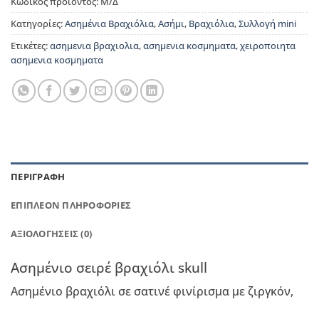
Κωδικός προϊόντος:
Μ/Δ
Κατηγορίες:
Ασημένια Βραχιόλια
,
Ασήμι
,
Βραχιόλια
,
Συλλογή mini
Ετικέτες:
ασημενια βραχιολια
,
ασημενια κοσμηματα
,
χειροποιητα
ασημενια κοσμηματα
ΠΕΡΙΓΡΑΦΉ
ΕΠΙΠΛΈΟΝ ΠΛΗΡΟΦΟΡΊΕΣ
ΑΞΙΟΛΟΓΉΣΕΙΣ (0)
Aσημένιο σειρέ βραχιόλι skull
Ασημένιο βραχιόλι σε σατινέ φινίρισμα με ζιργκόν,