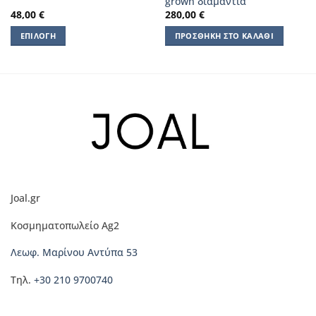
grown διαμάντια
48,00
€
280,00
€
ΕΠΙΛΟΓΉ
ΠΡΟΣΘΉΚΗ ΣΤΟ ΚΑΛΆΘΙ
Αυτό
το
προϊόν
έχει
πολλαπλές
παραλλαγές.
Οι
επιλογές
μπορούν
να
Joal.gr
επιλεγούν
στη
Κοσμηματοπωλείο Ag2
σελίδα
του
Λεωφ. Μαρίνου Αντύπα 53
προϊόντος
Τηλ.
+30 210 9700740