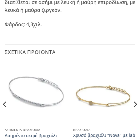
διατίθεται σε ασήμι με λευκή ή μαύρη επιροδίωση, με
λευκά ή μαύρα ζιργκόν.
Φάρδος: 4,3χιλ.
ΣΧΕΤΙΚΆ ΠΡΟΪΌΝΤΑ
ΑΣΗΜΈΝΙΑ ΒΡΑΧΙΌΛΙΑ
ΒΡΑΧΙΌΛΙΑ
Χρυσό βραχιόλι “Nova” με lab
Aσημένιο σειρέ βραχιόλι