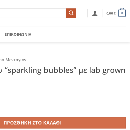
0,00
€
0
ΕΠΙΚΟΙΝΩΝΊΑ
σά Μενταγιόν
 “sparkling bubbles” με lab grown
bubbles" με lab grown διαμάντι ποσότητα
ΠΡΟΣΘΉΚΗ ΣΤΟ ΚΑΛΆΘΙ