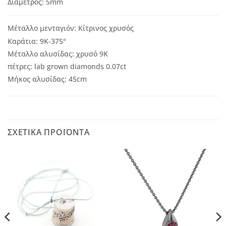
Διάμετρος:
5
mm
Μέταλλο μενταγιόν:
Κίτρινος χρυσός
Καράτια:
9Κ-375°
Μέταλλο αλυσίδας: χρυσό 9Κ
πέτρες: lab grown diamonds 0.07ct
Μήκος αλυσίδας: 45cm
ΣΧΕΤΙΚΆ ΠΡΟΪΌΝΤΑ