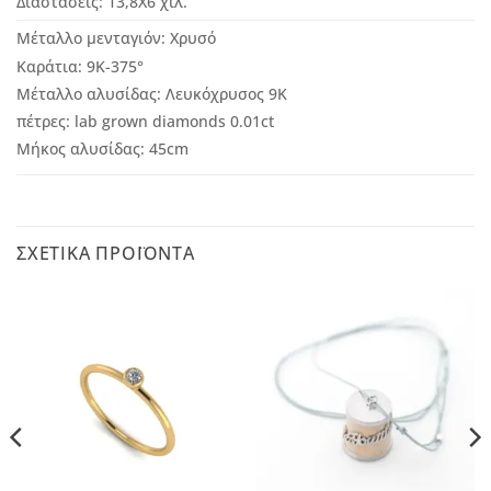
Διαστάσεις: 13,8Χ6 χιλ.
Μέταλλο μενταγιόν: Χ
ρυσό
Καράτια:
9Κ-375°
Μέταλλο αλυσίδας: Λευκόχρυσος 9Κ
πέτρες: lab grown diamonds 0.01ct
Μήκος αλυσίδας: 45cm
ΣΧΕΤΙΚΆ ΠΡΟΪΌΝΤΑ