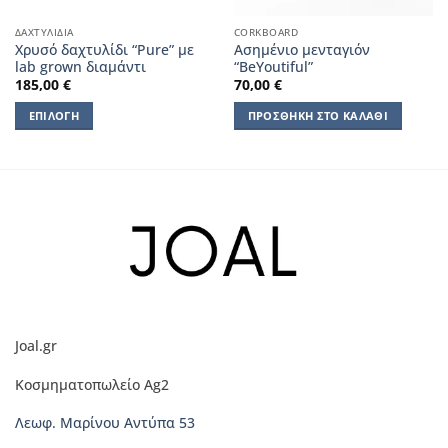
ΔΑΧΤΥΛΊΔΙΑ
CORKBOARD
Χρυσό δαχτυλίδι “Pure” με
Ασημένιο μενταγιόν
lab grown διαμάντι
“BeYoutiful”
185,00
€
70,00
€
ΕΠΙΛΟΓΉ
ΠΡΟΣΘΉΚΗ ΣΤΟ ΚΑΛΆΘΙ
Αυτό
το
προϊόν
έχει
πολλαπλές
παραλλαγές.
Οι
επιλογές
μπορούν
να
Joal.gr
επιλεγούν
στη
Κοσμηματοπωλείο Ag2
σελίδα
του
Λεωφ. Μαρίνου Αντύπα 53
προϊόντος