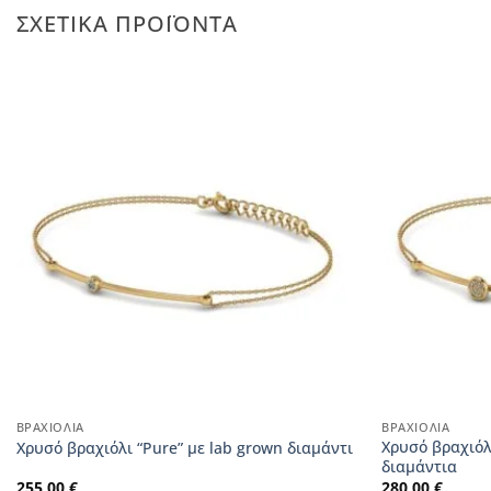
ΣΧΕΤΙΚΆ ΠΡΟΪΌΝΤΑ
ΒΡΑΧΙΌΛΙΑ
ΒΡΑΧΙΌΛΙΑ
Χρυσό βραχιόλ
Χρυσό βραχιόλι “Pure” με lab grown διαμάντι
διαμάντια
255,00
€
280,00
€