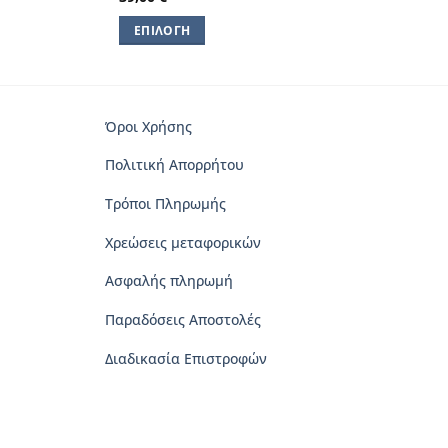
ΕΠΙΛΟΓΉ
Αυτό
το
προϊόν
έχει
Όροι Χρήσης
πολλαπλές
Πολιτική Απορρήτου
παραλλαγές.
Οι
Τρόποι Πληρωμής
επιλογές
μπορούν
Χρεώσεις μεταφορικών
να
Ασφαλής πληρωμή
επιλεγούν
στη
Παραδόσεις Αποστολές
σελίδα
του
Διαδικασία Επιστροφών
προϊόντος