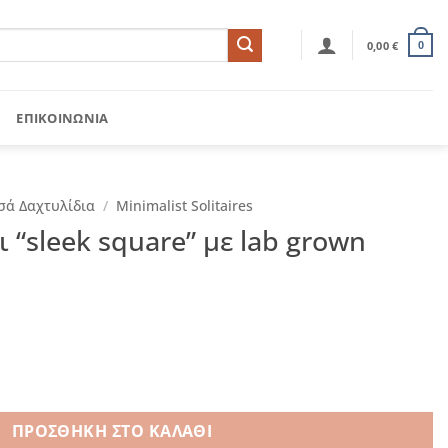
0,00
€
0
ΕΠΙΚΟΙΝΩΝΊΑ
σά Δαχτυλίδια
/
Minimalist Solitaires
 “sleek square” με lab grown
re” με lab grown διαμάντι ποσότητα
ΠΡΟΣΘΉΚΗ ΣΤΟ ΚΑΛΆΘΙ