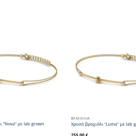
ΒΡΑΧΙΌΛΙΑ
ι “Nova” με lab grown
Χρυσό βραχιόλι “Luma” με lab 
255,00
€