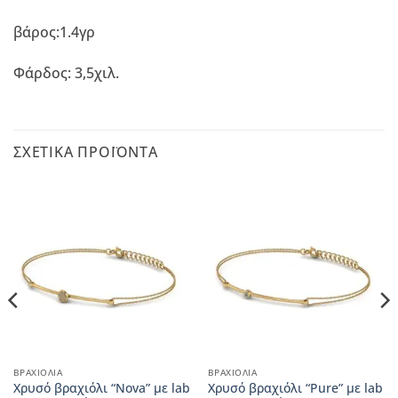
βάρος:1.4γρ
Φάρδος: 3,5χιλ.
ΣΧΕΤΙΚΆ ΠΡΟΪΌΝΤΑ
ΒΡΑΧΙΌΛΙΑ
ΒΡΑΧΙΌΛΙΑ
Χρυσό βραχιόλι “Nova” με lab
Χρυσό βραχιόλι “Pure” με lab