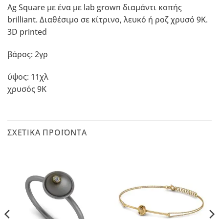
Ag Square με ένα με lab grown διαμάντι κοπής
brilliant. Διαθέσιμο σε κίτρινο, λευκό ή ροζ χρυσό 9Κ.
3D printed
βάρος: 2γρ
ύψος: 11χλ
χρυσός 9Κ
ΣΧΕΤΙΚΆ ΠΡΟΪΌΝΤΑ