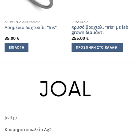
ΑΣΗΜΈΝΙΑ ΔΑΧΤΥΛΊΔΙΑ
ΒΡΑΧΙΌΛΙΑ
Χρυσό βραχιόλι “Iris” με lab
Ασημένιο δαχτυλίδι “Iris”
grown διαμάντι
35,00
€
255,00
€
ΕΠΙΛΟΓΉ
ΠΡΟΣΘΉΚΗ ΣΤΟ ΚΑΛΆΘΙ
Αυτό
το
προϊόν
έχει
πολλαπλές
παραλλαγές.
Οι
επιλογές
μπορούν
να
Joal.gr
επιλεγούν
στη
Κοσμηματοπωλείο Ag2
σελίδα