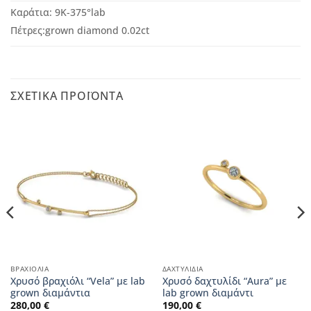
Καράτια:
9Κ-375°
lab
Πέτρες:grown diamond 0.02ct
ΣΧΕΤΙΚΆ ΠΡΟΪΌΝΤΑ
ΒΡΑΧΙΌΛΙΑ
ΔΑΧΤΥΛΊΔΙΑ
Xρυσό βραχιόλι “Vela” με lab
Χρυσό δαχτυλίδι “Aura” με
grown διαμάντια
lab grown διαμάντι
280,00
€
190,00
€