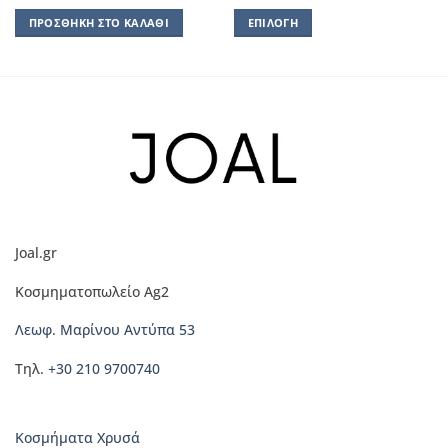
ΠΡΟΣΘΉΚΗ ΣΤΟ ΚΑΛΆΘΙ
ΕΠΙΛΟΓΉ
Αυτό
το
προϊόν
έχει
πολλαπλές
παραλλαγές.
Οι
επιλογές
μπορούν
να
Joal.gr
επιλεγούν
στη
Κοσμηματοπωλείο Ag2
σελίδα
του
Λεωφ. Μαρίνου Αντύπα 53
προϊόντος
Τηλ.
+30 210 9700740
Κοσμήματα Χρυσά