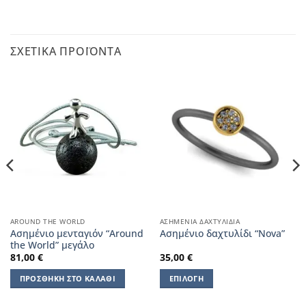
ΣΧΕΤΙΚΆ ΠΡΟΪΌΝΤΑ
AROUND THE WORLD
ΑΣΗΜΈΝΙΑ ΔΑΧΤΥΛΊΔΙΑ
Ασημένιο μενταγιόν “Around
Ασημένιο δαχτυλίδι “Nova”
the World” μεγάλο
81,00
€
35,00
€
ΠΡΟΣΘΉΚΗ ΣΤΟ ΚΑΛΆΘΙ
ΕΠΙΛΟΓΉ
Αυτό