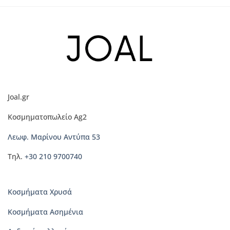
το
προϊόν
έχει
πολλαπλές
παραλλαγές.
Οι
επιλογές
μπορούν
να
Joal.gr
επιλεγούν
στη
Κοσμηματοπωλείο Ag2
σελίδα
του
Λεωφ. Μαρίνου Αντύπα 53
προϊόντος
Τηλ.
+30 210 9700740
Κοσμήματα Χρυσά
Κοσμήματα Ασημένια