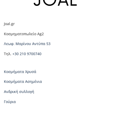
Οι
επιλογές
μπορούν
να
Joal.gr
επιλεγούν
στη
Κοσμηματοπωλείο Ag2
σελίδα
του
Λεωφ. Μαρίνου Αντύπα 53
προϊόντος
Τηλ.
+30 210 9700740
Κοσμήματα Χρυσά
Κοσμήματα Ασημένια
Ανδρική συλλογή
Γούρια