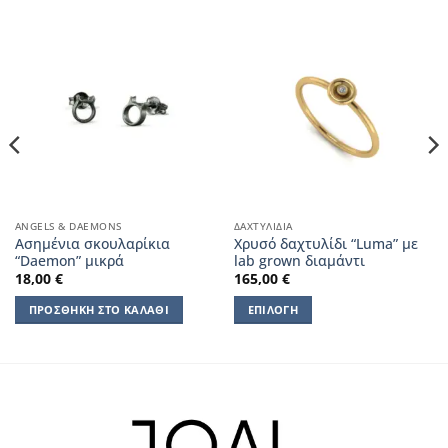
ANGELS & DAEMONS
ΔΑΧΤΥΛΊΔΙΑ
Ασημένια σκουλαρίκια
Χρυσό δαχτυλίδι “Luma” με
“Daemon” μικρά
lab grown διαμάντι
18,00
€
165,00
€
ΠΡΟΣΘΉΚΗ ΣΤΟ ΚΑΛΆΘΙ
ΕΠΙΛΟΓΉ
Αυτό
το
προϊόν
έχει
πολλαπλές
παραλλαγές.