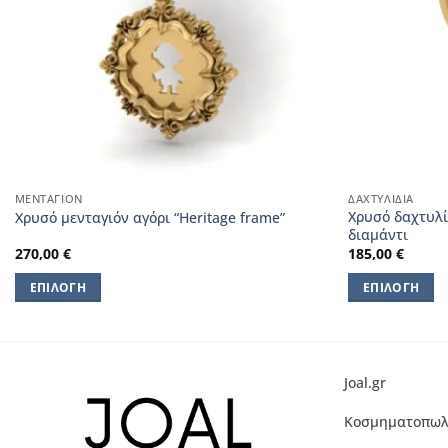
ΜΕΝΤΑΓΙΌΝ
ΔΑΧΤΥΛΊΔΙΑ
Χρυσό δαχτυλί
Χρυσό μενταγιόν αγόρι “Heritage frame”
διαμάντι
270,00
€
185,00
€
ΕΠΙΛΟΓΉ
ΕΠΙΛΟΓΉ
Αυτό
Αυτό
το
το
προϊόν
προϊόν
έχει
έχει
Joal.gr
πολλαπλές
πολλαπλές
Κοσμηματοπωλ
παραλλαγές.
παραλλαγές.