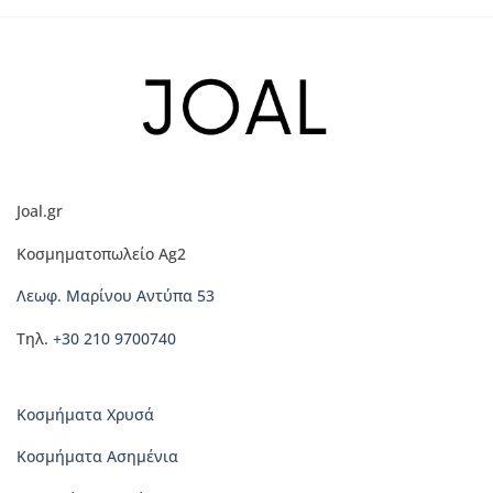
το
το
προϊόν
προϊόν
έχει
έχει
πολλαπλές
πολλαπλές
παραλλαγές.
παραλλαγές.
Οι
Οι
επιλογές
επιλογές
μπορούν
μπορούν
να
να
Joal.gr
επιλεγούν
επιλεγούν
στη
στη
Κοσμηματοπωλείο Ag2
σελίδα
σελίδα
του
του
Λεωφ. Μαρίνου Αντύπα 53
προϊόντος
προϊόντος
Τηλ.
+30 210 9700740
Κοσμήματα Χρυσά
Κοσμήματα Ασημένια