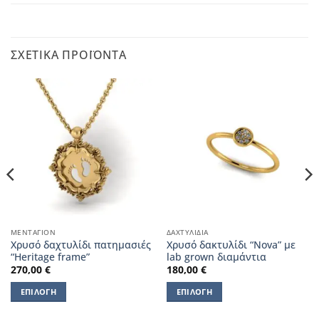
ΣΧΕΤΙΚΆ ΠΡΟΪΌΝΤΑ
ΜΕΝΤΑΓΙΌΝ
ΔΑΧΤΥΛΊΔΙΑ
Χρυσό δαχτυλίδι πατημασιές
Χρυσό δακτυλίδι “Nova” με
“Heritage frame”
lab grown διαμάντια
270,00
€
180,00
€
ΕΠΙΛΟΓΉ
ΕΠΙΛΟΓΉ
Αυτό
Αυτό