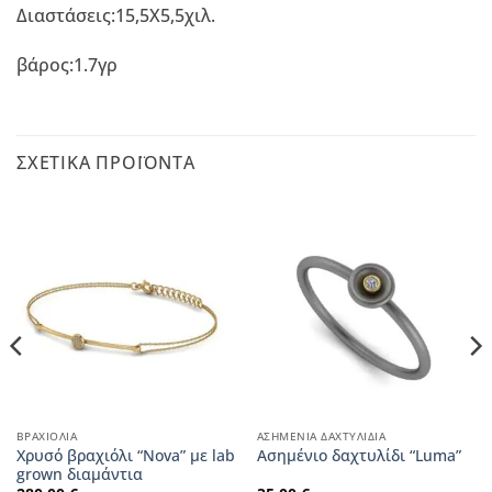
Διαστάσεις:15,5Χ5,5χιλ.
βάρος:1.7γρ
ΣΧΕΤΙΚΆ ΠΡΟΪΌΝΤΑ
ΒΡΑΧΙΌΛΙΑ
ΑΣΗΜΈΝΙΑ ΔΑΧΤΥΛΊΔΙΑ
Χρυσό βραχιόλι “Nova” με lab
Ασημένιο δαχτυλίδι “Luma”
grown διαμάντια