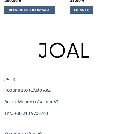
280,00
€
35,00
€
ΠΡΟΣΘΉΚΗ ΣΤΟ ΚΑΛΆΘΙ
ΕΠΙΛΟΓΉ
Αυτό
το
προϊόν
έχει
πολλαπλές
παραλλαγές.
Οι
επιλογές
μπορούν
να
Joal.gr
επιλεγούν
στη
Κοσμηματοπωλείο Ag2
σελίδα
του
Λεωφ. Μαρίνου Αντύπα 53
προϊόντος
Τηλ.
+30 210 9700740
Κοσμήματα Χρυσά