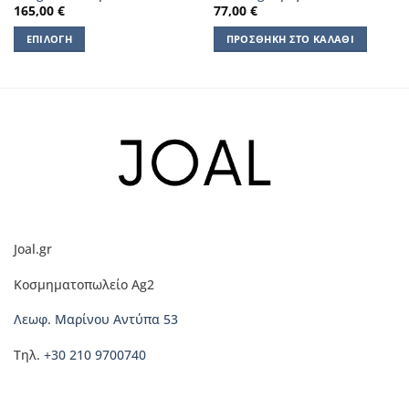
165,00
€
77,00
€
ΕΠΙΛΟΓΉ
ΠΡΟΣΘΉΚΗ ΣΤΟ ΚΑΛΆΘΙ
Αυτό
το
προϊόν
έχει
πολλαπλές
παραλλαγές.
Οι
επιλογές
μπορούν
να
Joal.gr
επιλεγούν
στη
Κοσμηματοπωλείο Ag2
σελίδα
του
Λεωφ. Μαρίνου Αντύπα 53
προϊόντος
Τηλ.
+30 210 9700740