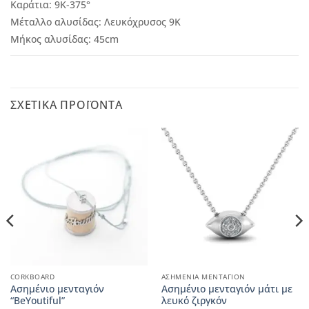
Καράτια:
9Κ-375°
Μέταλλο αλυσίδας: Λευκόχρυσος 9Κ
Μήκος αλυσίδας: 45cm
ΣΧΕΤΙΚΆ ΠΡΟΪΌΝΤΑ
CORKBOARD
ΑΣΗΜΈΝΙΑ ΜΕΝΤΑΓΙΌΝ
Ασημένιο μενταγιόν
Ασημένιο μενταγιόν μάτι με
“BeYoutiful”
λευκό ζιργκόν