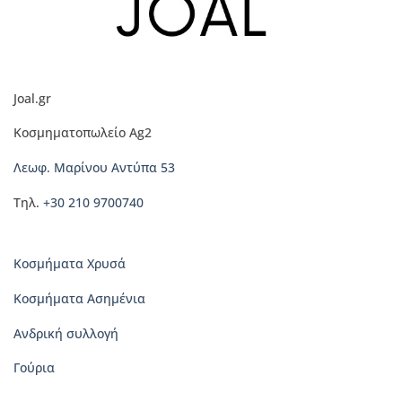
παραλλαγές.
Οι
επιλογές
μπορούν
να
Joal.gr
επιλεγούν
στη
Κοσμηματοπωλείο Ag2
σελίδα
του
Λεωφ. Μαρίνου Αντύπα 53
προϊόντος
Τηλ.
+30 210 9700740
Κοσμήματα Χρυσά
Κοσμήματα Ασημένια
Ανδρική συλλογή
Γούρια