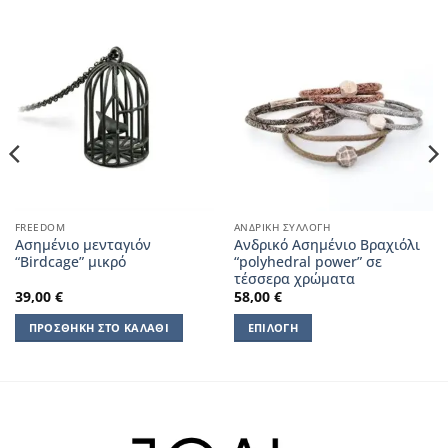
FREEDOM
ΑΝΔΡΙΚΉ ΣΥΛΛΟΓΉ
Ασημένιο μενταγιόν
Ανδρικό Ασημένιο Βραχιόλι
“Birdcage” μικρό
“polyhedral power” σε
τέσσερα χρώματα
39,00
€
58,00
€
ΠΡΟΣΘΉΚΗ ΣΤΟ ΚΑΛΆΘΙ
ΕΠΙΛΟΓΉ
Αυτό
το
προϊόν
έχει
πολλαπλές