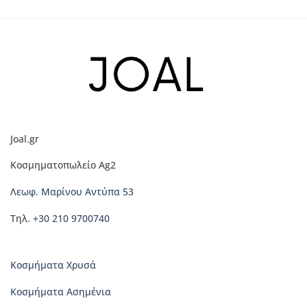
το
το
προϊόν
προϊόν
έχει
έχει
πολλαπλές
πολλαπλές
παραλλαγές.
παραλλαγές.
Οι
Οι
επιλογές
επιλογές
μπορούν
μπορούν
να
να
Joal.gr
επιλεγούν
επιλεγούν
στη
στη
Κοσμηματοπωλείο Ag2
σελίδα
σελίδα
του
του
Λεωφ. Μαρίνου Αντύπα 53
προϊόντος
προϊόντος
Τηλ.
+30 210 9700740
Κοσμήματα Χρυσά
Κοσμήματα Ασημένια