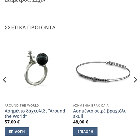
ΣΧΕΤΙΚΆ ΠΡΟΪΌΝΤΑ
AROUND THE WORLD
ΑΣΗΜΈΝΙΑ ΒΡΑΧΙΌΛΙΑ
Ασημένιο δαχτυλίδι “Around
Aσημένιο σειρέ βραχιόλι
the World”
skull
57,00
€
48,00
€
ΕΠΙΛΟΓΉ
ΕΠΙΛΟΓΉ
Αυτό
Αυτό