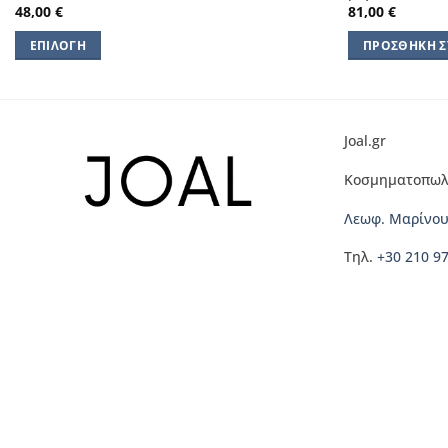
48,00
€
81,00
€
ΕΠΙΛΟΓΉ
ΠΡΟΣΘΉΚΗ Σ
Αυτό
το
προϊόν
έχει
Joal.gr
πολλαπλές
Κοσμηματοπωλ
παραλλαγές.
Οι
Λεωφ. Μαρίνου
επιλογές
μπορούν
Τηλ.
+30 210 9
να
επιλεγούν
στη
σελίδα
του
προϊόντος