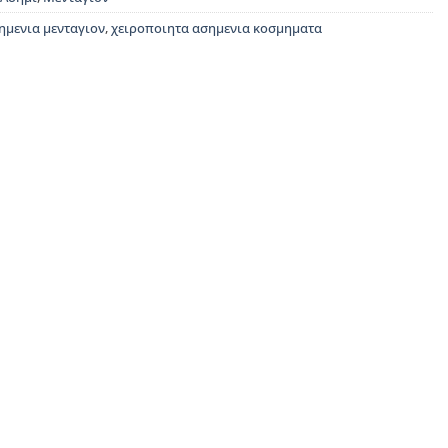
ημενια μενταγιον
,
χειροποιητα ασημενια κοσμηματα