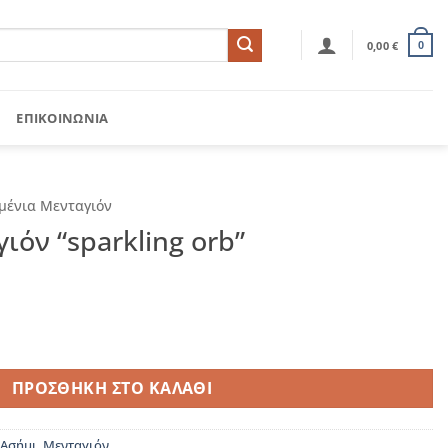
0,00
€
0
ΕΠΙΚΟΙΝΩΝΊΑ
μένια Μενταγιόν
ιόν “sparkling orb”
ng orb" ποσότητα
ΠΡΟΣΘΉΚΗ ΣΤΟ ΚΑΛΆΘΙ
Ασήμι
,
Μενταγιόν