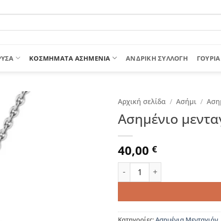
ΡΥΣΑ
ΚΟΣΜΗΜΑΤΑ ΑΣΗΜΕΝΙΑ
ΑΝΔΡΙΚΉ ΣΥΛΛΟΓΉ
ΓΟΎΡΙΑ
Αρχική σελίδα
/
Ασήμι
/
Αση
Ασημένιο μενταγ
40,00
€
Ασημένιο μενταγιόν "sparkli
Κατηγορίες:
Ασημένια Μενταγιόν
,