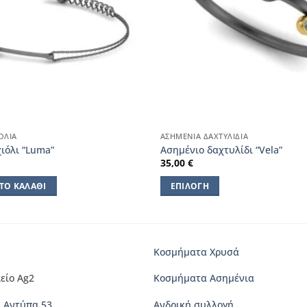
ΌΛΙΑ
ΑΣΗΜΈΝΙΑ ΔΑΧΤΥΛΊΔΙΑ
ιόλι “Luma”
Ασημένιο δαχτυλίδι “Vela”
35,00
€
ΤΟ ΚΑΛΆΘΙ
ΕΠΙΛΟΓΉ
Αυτό
το
προϊόν
έχει
Κοσμήματα Χρυσά
πολλαπλές
είο Ag2
Κοσμήματα Ασημένια
παραλλαγές.
Οι
 Αντύπα 53
Ανδρική συλλογή