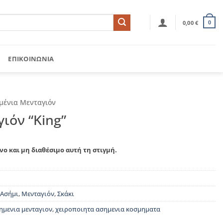
0,00
€
0
ΕΠΙΚΟΙΝΩΝΊΑ
μένια Μενταγιόν
ιόν “King”
νο και μη διαθέσιμο αυτή τη στιγμή.
Ασήμι
,
Μενταγιόν
,
Σκάκι
ημενια μενταγιον
,
χειροποιητα ασημενια κοσμηματα