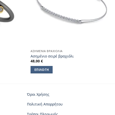
ΑΣΗΜΈΝΙΑ ΒΡΑΧΙΌΛΙΑ
Aσημένιο σειρέ βραχιόλι
48,00
€
ΕΠΙΛΟΓΉ
Αυτό
το
προϊόν
έχει
Όροι Χρήσης
πολλαπλές
Πολιτική Απορρήτου
παραλλαγές.
Οι
Τρόποι Πληρωμής