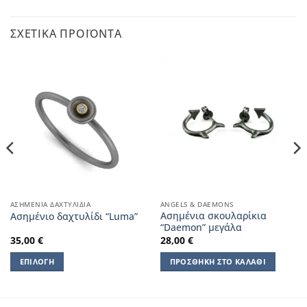
ΣΧΕΤΙΚΆ ΠΡΟΪΌΝΤΑ
ΑΣΗΜΈΝΙΑ ΔΑΧΤΥΛΊΔΙΑ
ANGELS & DAEMONS
Ασημένια σκουλαρίκια
Ασημένιο δαχτυλίδι “Luma”
“Daemon” μεγάλα
35,00
€
28,00
€
ΕΠΙΛΟΓΉ
ΠΡΟΣΘΉΚΗ ΣΤΟ ΚΑΛΆΘΙ
Αυτό
το
προϊόν