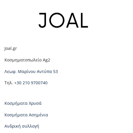
έχει
πολλαπλές
παραλλαγές.
Οι
επιλογές
μπορούν
να
Joal.gr
επιλεγούν
στη
Κοσμηματοπωλείο Ag2
σελίδα
του
Λεωφ. Μαρίνου Αντύπα 53
προϊόντος
Τηλ.
+30 210 9700740
Κοσμήματα Χρυσά
Κοσμήματα Ασημένια
Ανδρική συλλογή