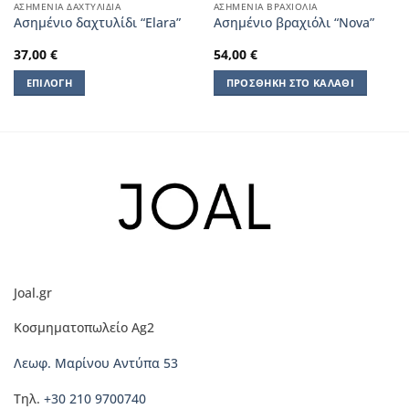
ΑΣΗΜΈΝΙΑ ΔΑΧΤΥΛΊΔΙΑ
ΑΣΗΜΈΝΙΑ ΒΡΑΧΙΌΛΙΑ
Ασημένιο δαχτυλίδι “Elara”
Aσημένιο βραχιόλι “Nova”
37,00
€
54,00
€
ΕΠΙΛΟΓΉ
ΠΡΟΣΘΉΚΗ ΣΤΟ ΚΑΛΆΘΙ
Αυτό
το
προϊόν
έχει
πολλαπλές
παραλλαγές.
Οι
επιλογές
μπορούν
να
Joal.gr
επιλεγούν
στη
Κοσμηματοπωλείο Ag2
σελίδα
του
Λεωφ. Μαρίνου Αντύπα 53
προϊόντος
Τηλ.
+30 210 9700740