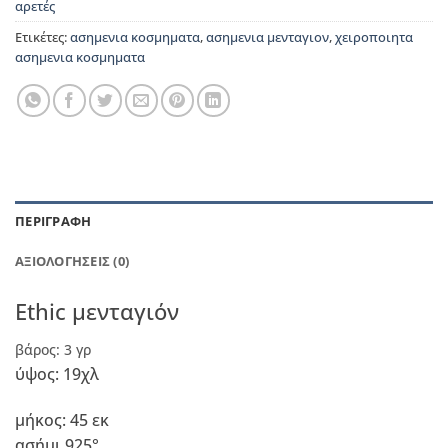
αρετές
Ετικέτες:
ασημενια κοσμηματα
,
ασημενια μενταγιον
,
χειροποιητα
ασημενια κοσμηματα
ΠΕΡΙΓΡΑΦΉ
ΑΞΙΟΛΟΓΉΣΕΙΣ (0)
Ethic μενταγιόν
βάρος: 3 γρ
ύψος: 19χλ
μήκος: 45 εκ
ασήμι 925°