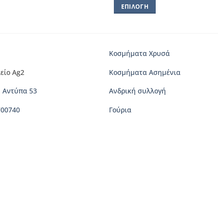
ΕΠΙΛΟΓΉ
Αυτό
το
προϊόν
έχει
Κοσμήματα Χρυσά
πολλαπλές
είο Ag2
Κοσμήματα Ασημένια
παραλλαγές.
Οι
 Αντύπα 53
Ανδρική συλλογή
επιλογές
μπορούν
700740
Γούρια
να
επιλεγούν
στη
σελίδα
του
προϊόντος