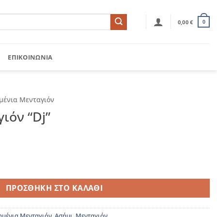
0,00
€
0
ΕΠΙΚΟΙΝΩΝΊΑ
μένια Μενταγιόν
ιόν “Dj”
σότητα
ΠΡΟΣΘΉΚΗ ΣΤΟ ΚΑΛΆΘΙ
ημένια Μενταγιόν
,
Ασήμι
,
Μενταγιόν