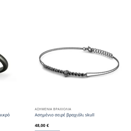
ΑΣΗΜΈΝΙΑ ΒΡΑΧΙΌΛΙΑ
μικρό
Aσημένιο σειρέ βραχιόλι skull
48,00
€