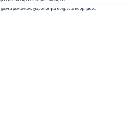
ημενια μενταγιον
,
χειροποιητα ασημενια κοσμηματα