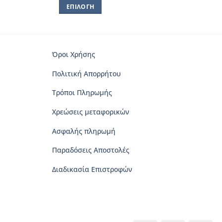
ΕΠΙΛΟΓΉ
Αυτό
το
προϊόν
έχει
Όροι Χρήσης
πολλαπλές
Πολιτική Απορρήτου
παραλλαγές.
Οι
Τρόποι Πληρωμής
επιλογές
μπορούν
Χρεώσεις μεταφορικών
να
Ασφαλής πληρωμή
επιλεγούν
στη
Παραδόσεις Αποστολές
σελίδα
του
Διαδικασία Επιστροφών
προϊόντος