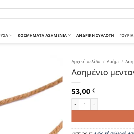
ΡΥΣΑ
ΚΟΣΜΗΜΑΤΑ ΑΣΗΜΕΝΙΑ
ΑΝΔΡΙΚΉ ΣΥΛΛΟΓΉ
ΓΟΎΡΙΑ
Αρχική σελίδα
/
Ασήμι
/
Αση
Ασημένιο μενταγ
53,00
€
Ασημένιο μενταγιόν "Dj" πο
Κατηγορίες:
Ανδρική συλλογή
,
Ασ