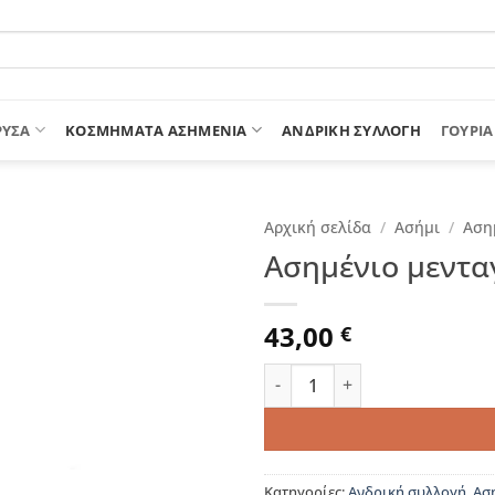
ΡΥΣΑ
ΚΟΣΜΗΜΑΤΑ ΑΣΗΜΕΝΙΑ
ΑΝΔΡΙΚΉ ΣΥΛΛΟΓΉ
ΓΟΎΡΙΑ
Αρχική σελίδα
/
Ασήμι
/
Αση
Ασημένιο μενταγ
43,00
€
Ασημένιο μενταγιόν "Bowtie 
Κατηγορίες:
Ανδρική συλλογή
,
Ασ