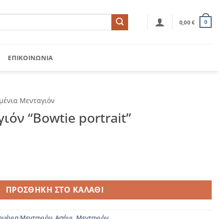
0,00
€
0
ΕΠΙΚΟΙΝΩΝΊΑ
μένια Μενταγιόν
ιόν “Bowtie portrait”
portrait" ποσότητα
ΠΡΟΣΘΉΚΗ ΣΤΟ ΚΑΛΆΘΙ
ημένια Μενταγιόν
,
Ασήμι
,
Μενταγιόν