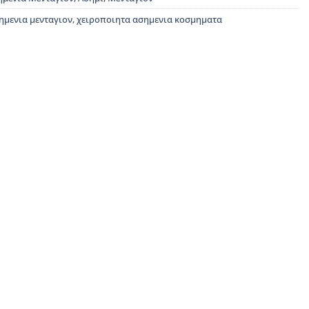
ημενια μενταγιον
,
χειροποιητα ασημενια κοσμηματα