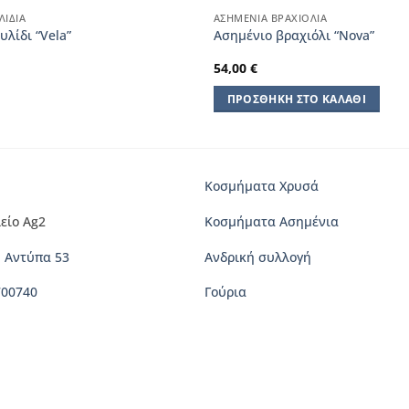
ΛΊΔΙΑ
ΑΣΗΜΈΝΙΑ ΒΡΑΧΙΌΛΙΑ
λίδι “Vela”
Aσημένιο βραχιόλι “Nova”
54,00
€
ΠΡΟΣΘΉΚΗ ΣΤΟ ΚΑΛΆΘΙ
Κοσμήματα Χρυσά
είο Ag2
Κοσμήματα Ασημένια
 Αντύπα 53
Ανδρική συλλογή
700740
Γούρια