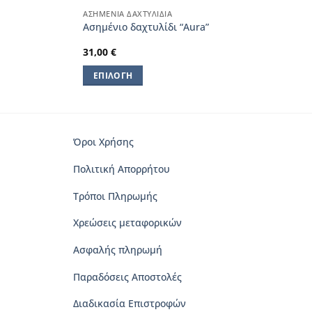
ΑΣΗΜΈΝΙΑ ΔΑΧΤΥΛΊΔΙΑ
Ασημένιο δαχτυλίδι “Aura”
31,00
€
ΕΠΙΛΟΓΉ
Αυτό
το
προϊόν
έχει
Όροι Χρήσης
πολλαπλές
Πολιτική Απορρήτου
παραλλαγές.
Οι
Τρόποι Πληρωμής
επιλογές
μπορούν
Χρεώσεις μεταφορικών
να
Ασφαλής πληρωμή
επιλεγούν
στη
Παραδόσεις Αποστολές
σελίδα
του
Διαδικασία Επιστροφών