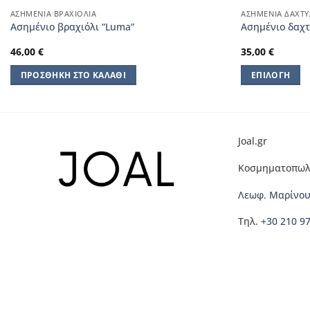
ΑΣΗΜΈΝΙΑ ΒΡΑΧΙΌΛΙΑ
ΑΣΗΜΈΝΙΑ ΔΑΧΤΥ
Aσημένιο βραχιόλι “Luma”
Ασημένιο δαχτυ
46,00
€
35,00
€
ΠΡΟΣΘΉΚΗ ΣΤΟ ΚΑΛΆΘΙ
ΕΠΙΛΟΓΉ
Αυτό
το
προϊόν
έχει
Joal.gr
πολλαπλές
Κοσμηματοπωλ
παραλλαγές.
Οι
Λεωφ. Μαρίνου
επιλογές
μπορούν
Τηλ.
+30 210 9
να
επιλεγούν
στη
σελίδα
του