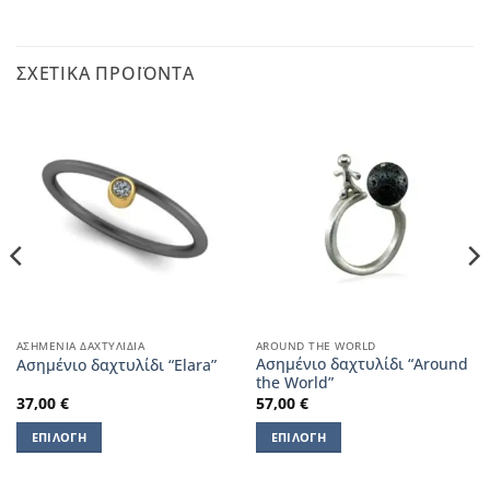
ΣΧΕΤΙΚΆ ΠΡΟΪΌΝΤΑ
ΑΣΗΜΈΝΙΑ ΔΑΧΤΥΛΊΔΙΑ
AROUND THE WORLD
Ασημένιο δαχτυλίδι “Around
Ασημένιο δαχτυλίδι “Elara”
the World”
37,00
€
57,00
€
ΕΠΙΛΟΓΉ
ΕΠΙΛΟΓΉ
Αυτό
Αυτό
το
το