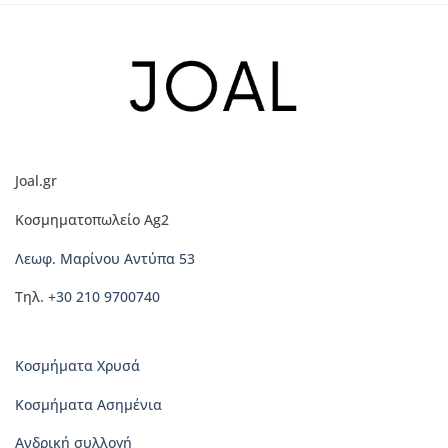
προϊόν
προϊόν
έχει
έχει
πολλαπλές
πολλαπλές
παραλλαγές.
παραλλαγές.
Οι
Οι
επιλογές
επιλογές
μπορούν
μπορούν
να
να
Joal.gr
επιλεγούν
επιλεγούν
στη
στη
Κοσμηματοπωλείο Ag2
σελίδα
σελίδα
του
του
Λεωφ. Μαρίνου Αντύπα 53
προϊόντος
προϊόντος
Τηλ.
+30 210 9700740
Κοσμήματα Χρυσά
Κοσμήματα Ασημένια
Ανδρική συλλογή