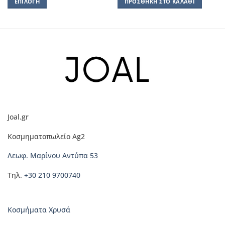
ΕΠΙΛΟΓΉ
ΠΡΟΣΘΉΚΗ ΣΤΟ ΚΑΛΆΘΙ
Αυτό
το
προϊόν
έχει
πολλαπλές
παραλλαγές.
Οι
επιλογές
μπορούν
να
Joal.gr
επιλεγούν
στη
Κοσμηματοπωλείο Ag2
σελίδα
του
Λεωφ. Μαρίνου Αντύπα 53
προϊόντος
Τηλ.
+30 210 9700740
Κοσμήματα Χρυσά