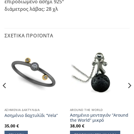
επιροδιωμένο ασήμι 925°
διάμετρος λάβας: 28 χλ
ΣΧΕΤΙΚΆ ΠΡΟΪΌΝΤΑ
ΑΣΗΜΈΝΙΑ ΔΑΧΤΥΛΊΔΙΑ
AROUND THE WORLD
Ασημένιο μενταγιόν “Around
Ασημένιο δαχτυλίδι “Vela”
the World” μικρό
35,00
€
38,00
€