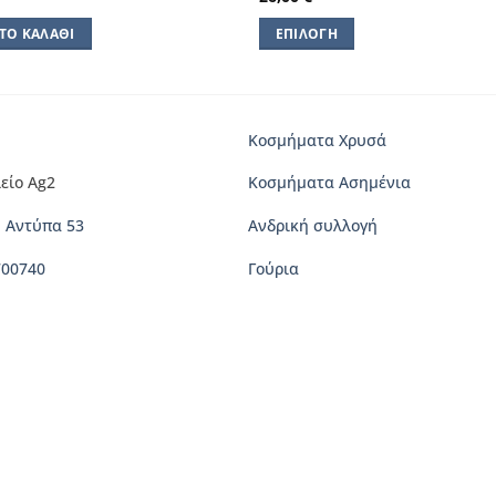
ΤΟ ΚΑΛΆΘΙ
ΕΠΙΛΟΓΉ
Αυτό
το
προϊόν
έχει
Κοσμήματα Χρυσά
πολλαπλές
είο Ag2
Κοσμήματα Ασημένια
παραλλαγές.
Οι
 Αντύπα 53
Ανδρική συλλογή
επιλογές
μπορούν
700740
Γούρια
να
επιλεγούν
στη
σελίδα
του
προϊόντος