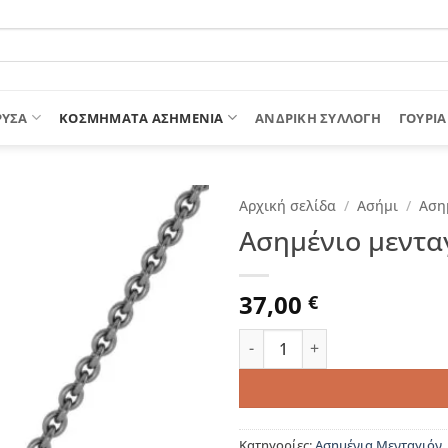
ΡΥΣΑ
ΚΟΣΜΗΜΑΤΑ ΑΣΗΜΕΝΙΑ
ΑΝΔΡΙΚΉ ΣΥΛΛΟΓΉ
ΓΟΎΡΙΑ
Αρχική σελίδα
/
Ασήμι
/
Αση
Ασημένιο μενταγ
37,00
€
Ασημένιο μενταγιόν μάτι με
Κατηγορίες:
Ασημένια Μενταγιόν
,