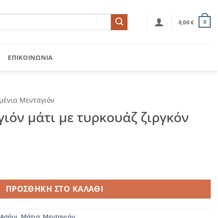
0,00
€
0
ΕΠΙΚΟΙΝΩΝΊΑ
μένια Μενταγιόν
ιόν μάτι με τυρκουάζ ζιργκόν
 τυρκουάζ ζιργκόν ποσότητα
ΠΡΟΣΘΉΚΗ ΣΤΟ ΚΑΛΆΘΙ
Ασήμι
,
Μάτια
,
Μενταγιόν