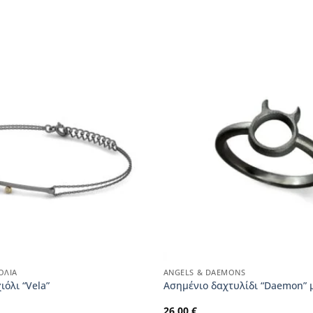
ΌΛΙΑ
ANGELS & DAEMONS
ιόλι “Vela”
Ασημένιο δαχτυλίδι “Daemon” 
26,00
€