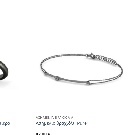
ΑΣΗΜΈΝΙΑ ΒΡΑΧΙΌΛΙΑ
μικρό
Aσημένιο βραχιόλι “Pure”
42,00
€