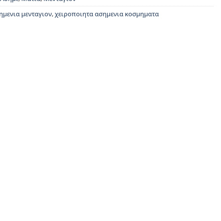
ημενια μενταγιον
,
χειροποιητα ασημενια κοσμηματα