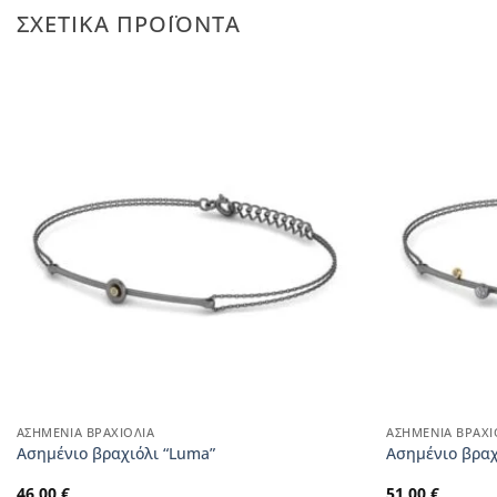
ΣΧΕΤΙΚΆ ΠΡΟΪΌΝΤΑ
ΑΣΗΜΈΝΙΑ ΒΡΑΧΙΌΛΙΑ
ΑΣΗΜΈΝΙΑ ΒΡΑΧΙ
Aσημένιο βραχιόλι “Luma”
Aσημένιο βραχ
46,00
€
51,00
€