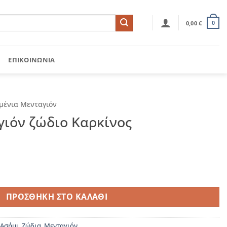
0,00
€
0
ΕΠΙΚΟΙΝΩΝΊΑ
μένια Μενταγιόν
γιόν ζώδιο Καρκίνος
αρκίνος ποσότητα
ΠΡΟΣΘΉΚΗ ΣΤΟ ΚΑΛΆΘΙ
Ασήμι
,
Ζώδια
,
Μενταγιόν