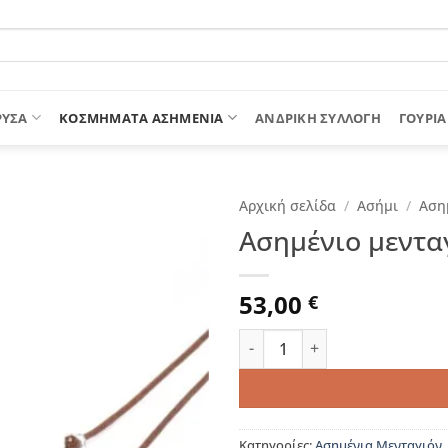
ΡΥΣΑ
ΚΟΣΜΗΜΑΤΑ ΑΣΗΜΕΝΙΑ
ΑΝΔΡΙΚΉ ΣΥΛΛΟΓΉ
ΓΟΎΡΙΑ
Αρχική σελίδα
/
Ασήμι
/
Αση
Ασημένιο μεντα
53,00
€
Ασημένιο μενταγιόν ζώδιο Κ
Κατηγορίες:
Ασημένια Μενταγιόν
,