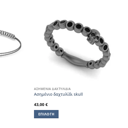
ΑΣΗΜΈΝΙΑ ΔΑΧΤΥΛΊΔΙΑ
Ασημένιο δαχτυλίδι skull
43,00
€
ΕΠΙΛΟΓΉ
Αυτό
το