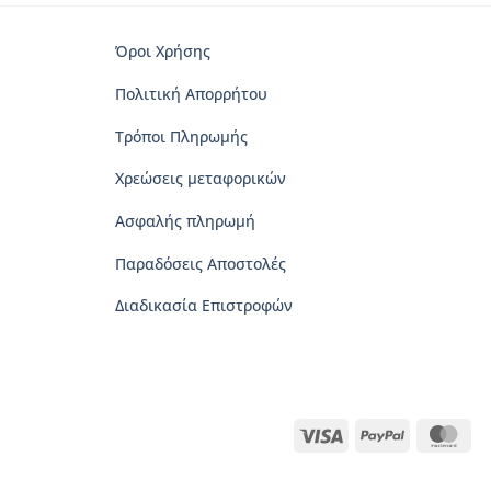
προϊόν
έχει
Όροι Χρήσης
πολλαπλές
Πολιτική Απορρήτου
παραλλαγές.
Οι
Τρόποι Πληρωμής
επιλογές
μπορούν
Χρεώσεις μεταφορικών
να
Ασφαλής πληρωμή
επιλεγούν
στη
Παραδόσεις Αποστολές
σελίδα
του
Διαδικασία Επιστροφών
προϊόντος
Visa
PayPal
Mas