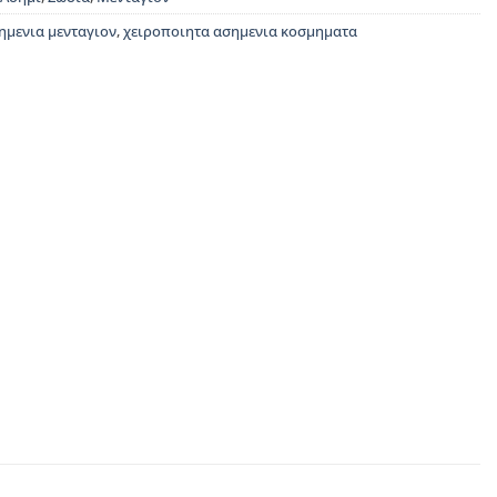
ημενια μενταγιον
,
χειροποιητα ασημενια κοσμηματα