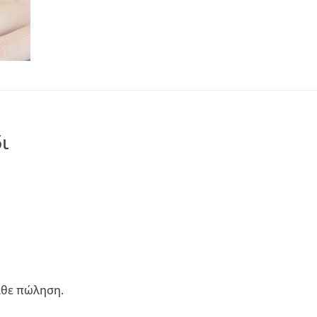
ι
άθε πώληση.