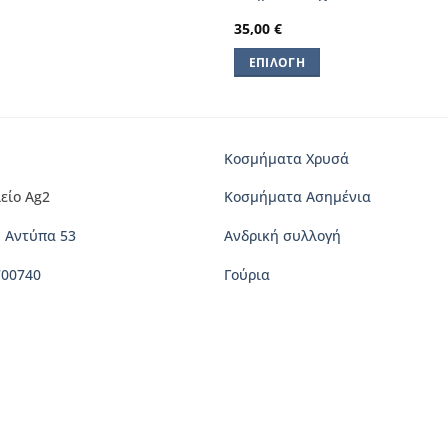
35,00
€
ΕΠΙΛΟΓΉ
Αυτό
το
προϊόν
έχει
Κοσμήματα Χρυσά
πολλαπλές
είο Ag2
Κοσμήματα Ασημένια
παραλλαγές.
Οι
 Αντύπα 53
Ανδρική συλλογή
επιλογές
μπορούν
700740
Γούρια
να
επιλεγούν
στη
σελίδα
του
προϊόντος