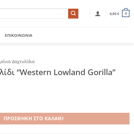
0,00
€
0
ΕΠΙΚΟΙΝΩΝΊΑ
μένια Δαχτυλίδια
ίδι “Western Lowland Gorilla”
 Lowland Gorilla" ποσότητα
ΠΡΟΣΘΉΚΗ ΣΤΟ ΚΑΛΆΘΙ