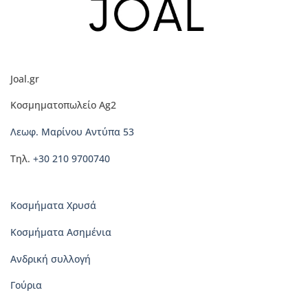
παραλλαγές.
παραλλαγές.
Οι
Οι
επιλογές
επιλογές
μπορούν
μπορούν
να
να
Joal.gr
επιλεγούν
επιλεγούν
στη
στη
Κοσμηματοπωλείο Ag2
σελίδα
σελίδα
του
του
Λεωφ. Μαρίνου Αντύπα 53
προϊόντος
προϊόντος
Τηλ.
+30 210 9700740
Κοσμήματα Χρυσά
Κοσμήματα Ασημένια
Ανδρική συλλογή
Γούρια