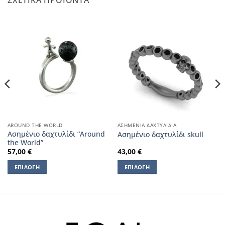
ΣΧΕΤΙΚΆ ΠΡΟΪΌΝΤΑ
AROUND THE WORLD
ΑΣΗΜΈΝΙΑ ΔΑΧΤΥΛΊΔΙΑ
Ασημένιο δαχτυλίδι “Around
Ασημένιο δαχτυλίδι skull
the World”
57,00
€
43,00
€
ΕΠΙΛΟΓΉ
ΕΠΙΛΟΓΉ
Αυτό
Αυτό
το
το
προϊόν
προϊόν
έχει
έχει
πολλαπλές
πολλαπλές