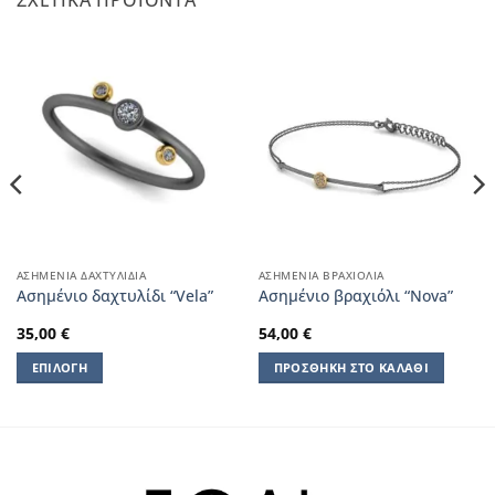
ΣΧΕΤΙΚΆ ΠΡΟΪΌΝΤΑ
ΑΣΗΜΈΝΙΑ ΔΑΧΤΥΛΊΔΙΑ
ΑΣΗΜΈΝΙΑ ΒΡΑΧΙΌΛΙΑ
Ασημένιο δαχτυλίδι “Vela”
Aσημένιο βραχιόλι “Nova”
35,00
€
54,00
€
ΕΠΙΛΟΓΉ
ΠΡΟΣΘΉΚΗ ΣΤΟ ΚΑΛΆΘΙ
Αυτό
το
προϊόν
έχει
πολλαπλές