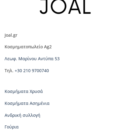
παραλλαγές.
Οι
επιλογές
μπορούν
να
Joal.gr
επιλεγούν
στη
Κοσμηματοπωλείο Ag2
σελίδα
του
Λεωφ. Μαρίνου Αντύπα 53
προϊόντος
Τηλ.
+30 210 9700740
Κοσμήματα Χρυσά
Κοσμήματα Ασημένια
Ανδρική συλλογή
Γούρια