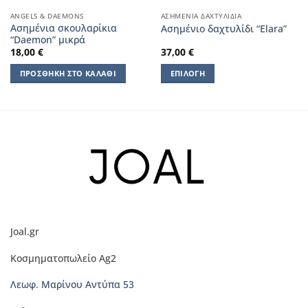
ANGELS & DAEMONS
ΑΣΗΜΈΝΙΑ ΔΑΧΤΥΛΊΔΙΑ
Ασημένια σκουλαρίκια
Ασημένιο δαχτυλίδι “Elara”
“Daemon” μικρά
18,00
€
37,00
€
ΠΡΟΣΘΉΚΗ ΣΤΟ ΚΑΛΆΘΙ
ΕΠΙΛΟΓΉ
Αυτό
το
προϊόν
έχει
πολλαπλές
παραλλαγές.
Οι
επιλογές
μπορούν
να
Joal.gr
επιλεγούν
στη
Κοσμηματοπωλείο Ag2
σελίδα
του
Λεωφ. Μαρίνου Αντύπα 53
προϊόντος