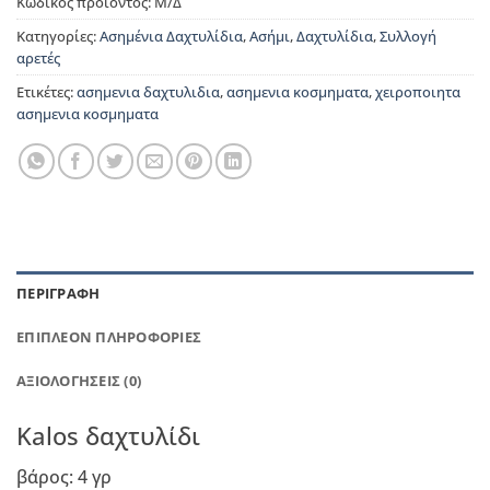
Κωδικός προϊόντος:
Μ/Δ
Κατηγορίες:
Ασημένια Δαχτυλίδια
,
Ασήμι
,
Δαχτυλίδια
,
Συλλογή
αρετές
Ετικέτες:
ασημενια δαχτυλιδια
,
ασημενια κοσμηματα
,
χειροποιητα
ασημενια κοσμηματα
ΠΕΡΙΓΡΑΦΉ
ΕΠΙΠΛΈΟΝ ΠΛΗΡΟΦΟΡΊΕΣ
ΑΞΙΟΛΟΓΉΣΕΙΣ (0)
Kalos δαχτυλίδι
βάρος: 4 γρ