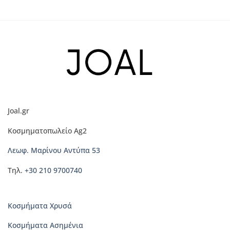
Αυτό
το
προϊόν
έχει
πολλαπλές
παραλλαγές.
Οι
επιλογές
μπορούν
να
Joal.gr
επιλεγούν
στη
Κοσμηματοπωλείο Ag2
σελίδα
του
Λεωφ. Μαρίνου Αντύπα 53
προϊόντος
Τηλ.
+30 210 9700740
Κοσμήματα Χρυσά
Κοσμήματα Ασημένια