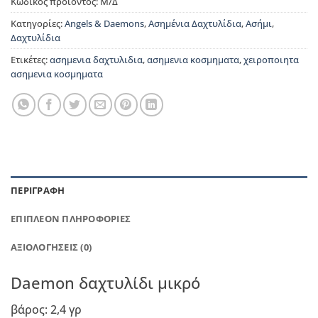
Κωδικός προϊόντος:
Μ/Δ
Κατηγορίες:
Angels & Daemons
,
Ασημένια Δαχτυλίδια
,
Ασήμι
,
Δαχτυλίδια
Ετικέτες:
ασημενια δαχτυλιδια
,
ασημενια κοσμηματα
,
χειροποιητα
ασημενια κοσμηματα
ΠΕΡΙΓΡΑΦΉ
ΕΠΙΠΛΈΟΝ ΠΛΗΡΟΦΟΡΊΕΣ
ΑΞΙΟΛΟΓΉΣΕΙΣ (0)
Daemon δαχτυλίδι μικρό
βάρος: 2,4 γρ