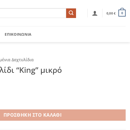
0,00
€
0
ΕΠΙΚΟΙΝΩΝΊΑ
μένια Δαχτυλίδια
ίδι “King” μικρό
μικρό ποσότητα
ΠΡΟΣΘΉΚΗ ΣΤΟ ΚΑΛΆΘΙ