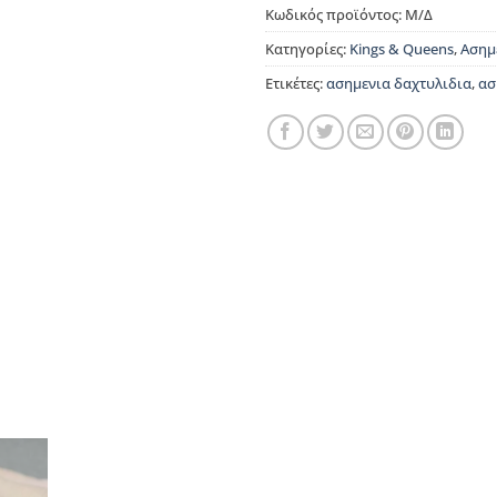
Κωδικός προϊόντος:
Μ/Δ
Κατηγορίες:
Kings & Queens
,
Ασημ
Ετικέτες:
ασημενια δαχτυλιδια
,
ασ