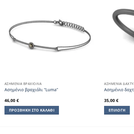
ΑΣΗΜΈΝΙΑ ΒΡΑΧΙΌΛΙΑ
ΑΣΗΜΈΝΙΑ ΔΑΧΤΥ
Aσημένιο βραχιόλι “Luma”
Ασημένιο δαχτ
46,00
€
35,00
€
ΠΡΟΣΘΉΚΗ ΣΤΟ ΚΑΛΆΘΙ
ΕΠΙΛΟΓΉ
Αυτό
το
προϊόν