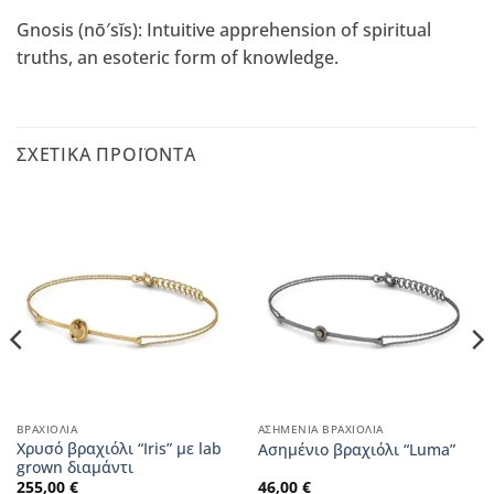
Gnosis (nō′sĭs): Intuitive apprehension of spiritual
truths, an esoteric form of knowledge.
ΣΧΕΤΙΚΆ ΠΡΟΪΌΝΤΑ
ΒΡΑΧΙΌΛΙΑ
ΑΣΗΜΈΝΙΑ ΒΡΑΧΙΌΛΙΑ
Χρυσό βραχιόλι “Iris” με lab
Aσημένιο βραχιόλι “Luma”
grown διαμάντι
255,00
€
46,00
€