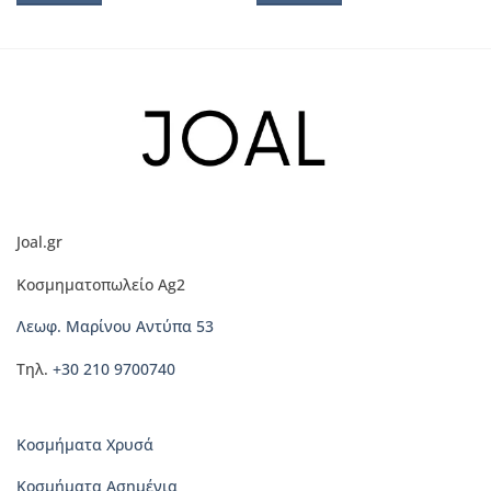
Αυτό
Αυτό
το
το
προϊόν
προϊόν
έχει
έχει
πολλαπλές
πολλαπλές
παραλλαγές.
παραλλαγές.
Οι
Οι
επιλογές
επιλογές
μπορούν
μπορούν
να
να
Joal.gr
επιλεγούν
επιλεγούν
στη
στη
Κοσμηματοπωλείο Ag2
σελίδα
σελίδα
του
του
Λεωφ. Μαρίνου Αντύπα 53
προϊόντος
προϊόντος
Τηλ.
+30 210 9700740
Κοσμήματα Χρυσά
Κοσμήματα Ασημένια