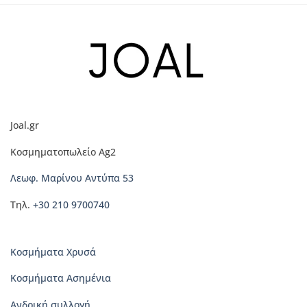
προϊόν
έχει
πολλαπλές
παραλλαγές.
Οι
επιλογές
μπορούν
να
Joal.gr
επιλεγούν
στη
Κοσμηματοπωλείο Ag2
σελίδα
του
Λεωφ. Μαρίνου Αντύπα 53
προϊόντος
Τηλ.
+30 210 9700740
Κοσμήματα Χρυσά
Κοσμήματα Ασημένια
Ανδρική συλλογή