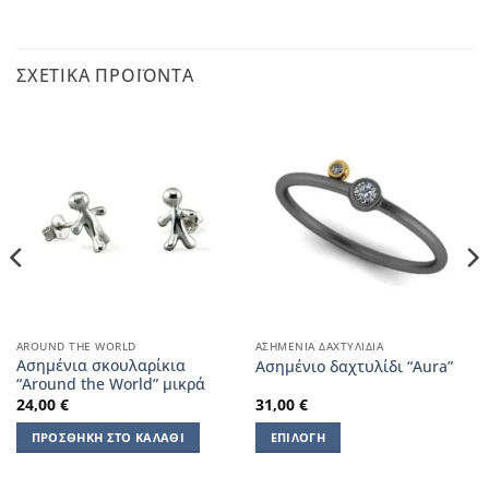
ΣΧΕΤΙΚΆ ΠΡΟΪΌΝΤΑ
AROUND THE WORLD
ΑΣΗΜΈΝΙΑ ΔΑΧΤΥΛΊΔΙΑ
Ασημένια σκουλαρίκια
Ασημένιο δαχτυλίδι “Aura”
“Around the World” μικρά
24,00
€
31,00
€
ΠΡΟΣΘΉΚΗ ΣΤΟ ΚΑΛΆΘΙ
ΕΠΙΛΟΓΉ
Αυτό
το