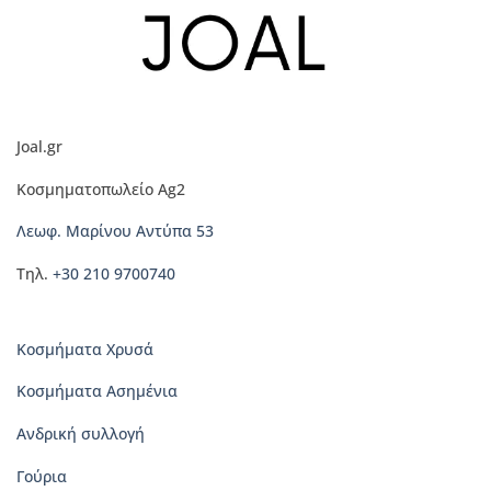
πολλαπλές
πολλαπλές
παραλλαγές.
παραλλαγές.
Οι
Οι
επιλογές
επιλογές
μπορούν
μπορούν
να
να
Joal.gr
επιλεγούν
επιλεγούν
στη
στη
Κοσμηματοπωλείο Ag2
σελίδα
σελίδα
του
του
Λεωφ. Μαρίνου Αντύπα 53
προϊόντος
προϊόντος
Τηλ.
+30 210 9700740
Κοσμήματα Χρυσά
Κοσμήματα Ασημένια
Ανδρική συλλογή
Γούρια